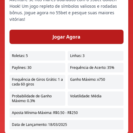
Hook! Um jogo repleto de símbolos valiosos e rodadas
bônus. Jogue agora no 55bet e pesque suas maiores
vitórias!
Jogar Agora
Roletas:
5
Linhas:
3
Paylines:
30
Frequência de Acerto:
35%
Frequência de Giros Grátis:
1 a
Ganho Máximo:
x750
cada 60 giros
Probabilidade de Ganho
Volatilidade:
Média
Máximo:
0.3%
Aposta Mínima-Máxima:
R$0.50 - R$250
Data de Lançamento:
18/03/2025